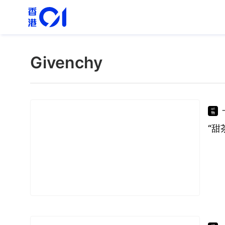
Givenchy
“甜