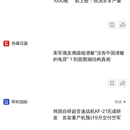
1000枚” 前上校：情况非常严重
热爆话题
美军俄亥俄级核潜艇“没有中国潜艇
的龟背”？剖面图揭结构真相
即时国际
精选 ★
韩国自研超音速战机KF-21完成研
发 首架量产机预计9月交付空军