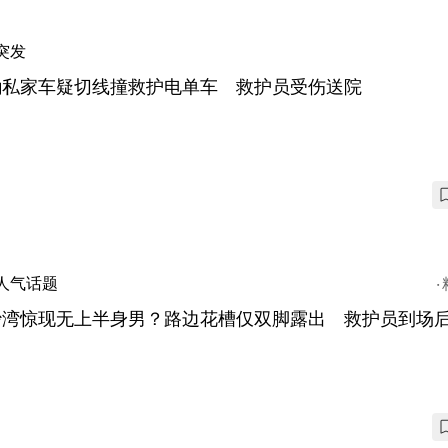
突发
磡私家车疑切线撞救护电单车 救护员受伤送院
人气话题
沙湾惊现无上半身男？路边花槽仅双脚露出 救护员到场