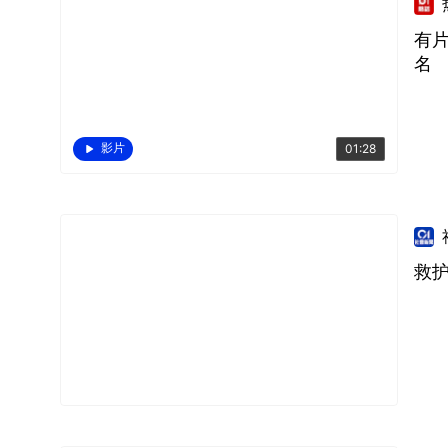
有片
名
影片
01:28
救护