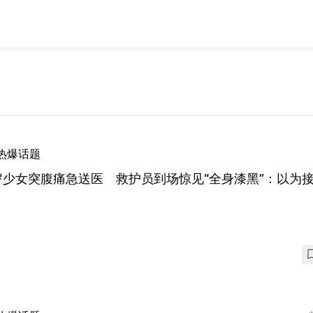
热爆话题
岁少女突腹痛急送医 救护员到场惊见“全身漆黑”：以为