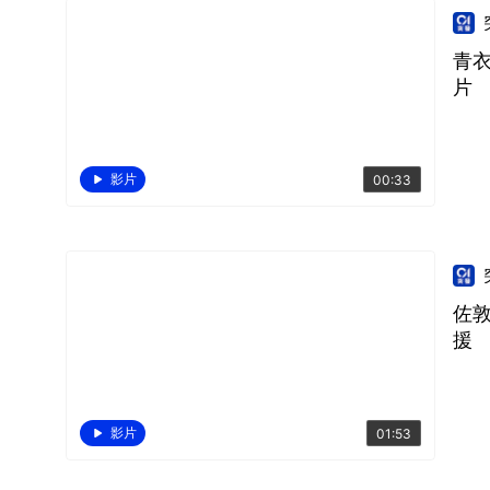
青
片
影片
00:33
佐
援
影片
01:53