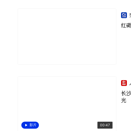
红
长
光
影片
00:47