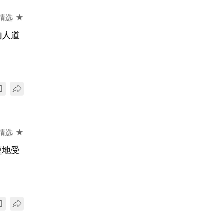
精选 ★
的人道
精选 ★
堕地受