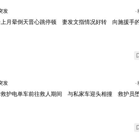
突发
子上月晕倒天晋心跳停顿 妻发文指情况好转 向施援手
突发
岭救护电单车前往救人期间 与私家车迎头相撞 救护员