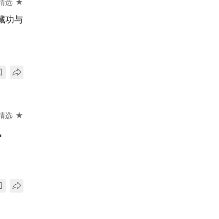
精选 ★
藏功与
精选 ★
讯