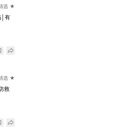
精选 ★
│有
精选 ★
防救