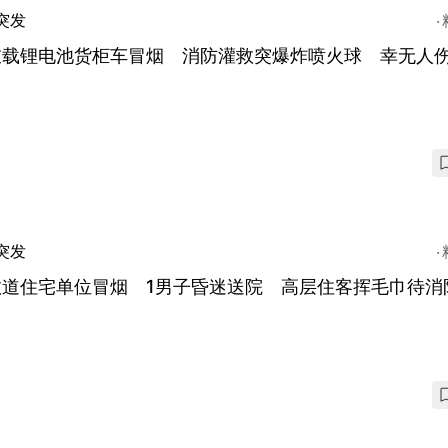
突发
衣载锂电池货柜车冒烟 消防灌救突爆炸喷火球 幸无人伤
突发
敦道住宅单位冒烟 1男子昏迷送院 高层住客挥毛巾待消