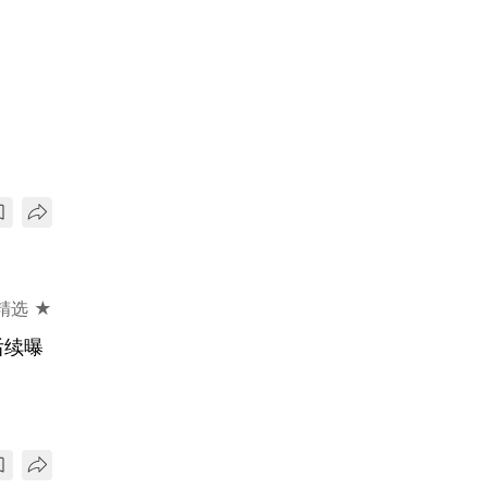
精选 ★
后续曝