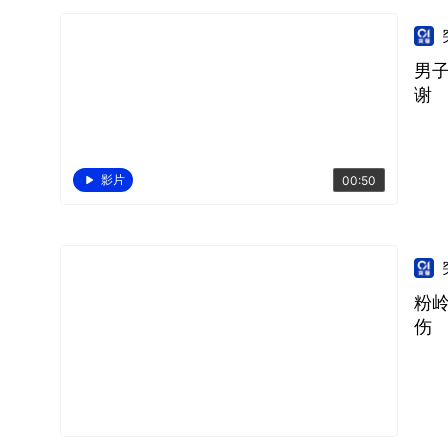
男
谢
影片
00:50
粉
伤