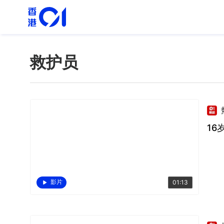
救护员
16
影片
01:13