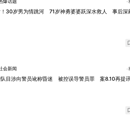
热爆话题
！30岁男为情跳河 71岁神勇婆婆跃深水救人 事后深
社会新闻
队目涉向警员讹称昏迷 被控误导警员罪 案8.10再提