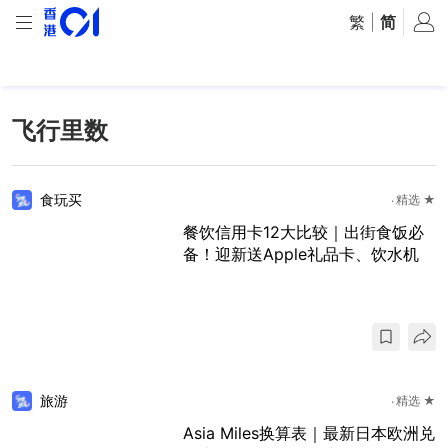
繁
|
简
飞行里数
食玩买
精选 ★
餐饮信用卡12大比较｜出街食饭必
备！迎新送Apple礼品卡、饮水机
旅游
精选 ★
Asia Miles换算表｜最新日本欧洲兑