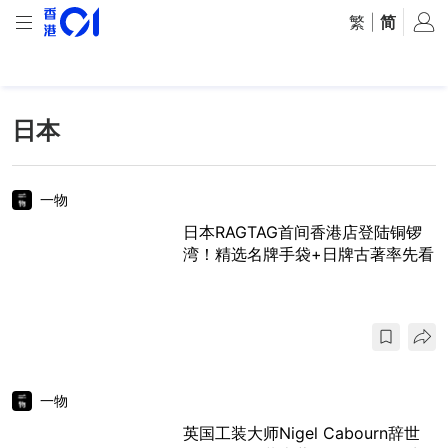
繁
|
简
日本
一物
日本RAGTAG首间香港店登陆铜锣
湾！精选名牌手袋+日牌古著率先看
一物
英国工装大师Nigel Cabourn辞世