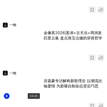
一物
金像奖2026|姜涛+古天乐+周润发
巨星云集 盘点珠宝点缀的穿搭哲学
一物
洪嘉豪专访解构新歌理念 以潮流比
喻爱情 为新碟自制杂志背后巧思
04:25