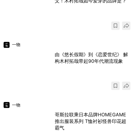
父！木村拓哉如今爱穿的品牌是？
一物
由《悠长假期》到《恋爱世纪》 解
构木村拓哉带起90年代潮流现象
一物
哥斯拉联乘日本品牌HOMEGAME
推出服装系列 T恤衬衫怪兽印花超
霸气