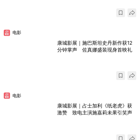
电影
康城影展｜施巴斯坦史丹新作获12
分钟掌声 佐真娜盛装现身首映礼
电影
康城影展｜占士加利《纸老虎》获
激赞 致电主演施嘉莉未果引笑声