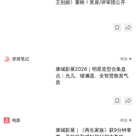
王别姬》重映！奖座/评审团公开
穿搭笔记
精选 ★
康城影展2026｜明星造型合集盘
点：允儿、绫濑遥、全智贤散发气
质
电影
精选 ★
康城影展｜《再生家族》获9分钟掌