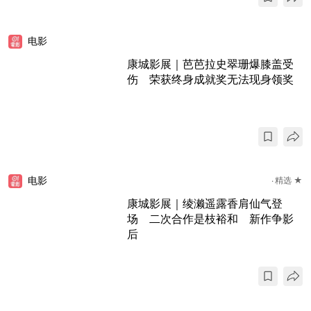
电影
康城影展｜芭芭拉史翠珊爆膝盖受
伤 荣获终身成就奖无法现身领奖
电影
精选 ★
康城影展｜绫濑遥露香肩仙气登
场 二次合作是枝裕和 新作争影
后