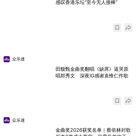
感叹香港乐坛“至今无人接棒”
众乐迷
田馥甄金曲奖翻唱《缺席》逼哭原
唱郑秀文 深夜IG感谢袁惟仁作歌
众乐迷
金曲奖2026获奖名单｜蔡依林封歌