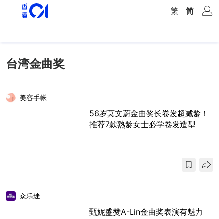
繁
|
简
台湾金曲奖
美容手帐
56岁莫文蔚金曲奖长卷发超减龄！
推荐7款熟龄女士必学卷发造型
众乐迷
甄妮盛赞A-Lin金曲奖表演有魅力