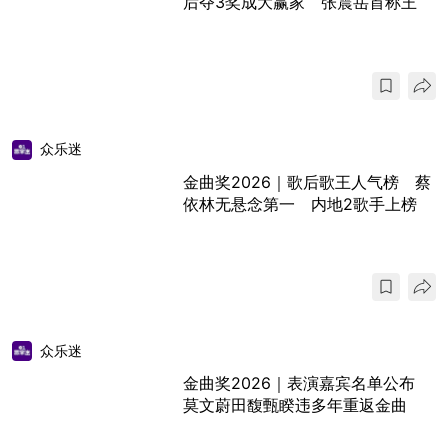
后夺3奖成大赢家 张震岳首称王
众乐迷
金曲奖2026｜歌后歌王人气榜 蔡
依林无悬念第一 内地2歌手上榜
众乐迷
金曲奖2026｜表演嘉宾名单公布
莫文蔚田馥甄睽违多年重返金曲