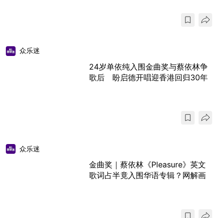
众乐迷
24岁单依纯入围金曲奖与蔡依林争
歌后 盼启德开唱迎香港回归30年
众乐迷
金曲奖｜蔡依林《Pleasure》英文
歌词占半竟入围华语专辑？网解画