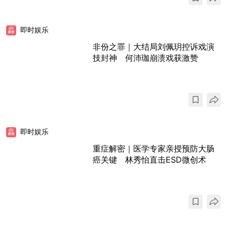
即时娱乐
非份之罪｜大结局刘佩玥控诉戏演
技封神 何沛珈崩溃戏获激赞
即时娱乐
重症解密｜医学专家亲授预防大肠
癌关键 林秀怡直击ESD微创术