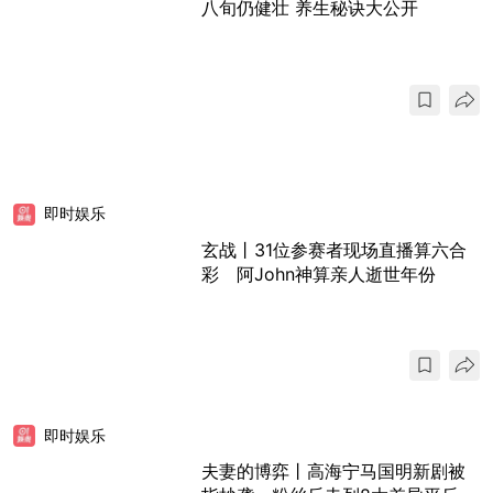
八旬仍健壮 养生秘诀大公开
即时娱乐
玄战丨31位参赛者现场直播算六合
彩 阿John神算亲人逝世年份
即时娱乐
夫妻的博弈丨高海宁马国明新剧被