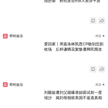
指抄袭 粉丝反击列8大差异平反
即时娱乐
精选 ★
爱回家丨周嘉洛林凯恩CP吻别悲剧
收场 丘梓谦晒花絮惨遭网民围攻
即时娱乐
精选 ★
刘颖旋遭刘父踢爆港姐面试前一度
缩沙 揭刘母独留美国不返港真相