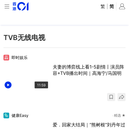
繁
|
简
TVB无线电视
即时娱乐
夫妻的博弈线上看1-5剧情丨演员阵
容+TVB播出时间｜高海宁/马国明
11:59
健康Easy
精选 ★
爱．回家大结局｜“熊树根”刘丹年过