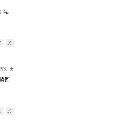
基㓥猪
精选 ★
强势回