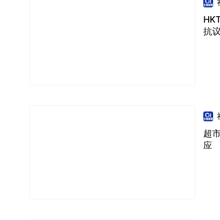
HK
抗
超市
应