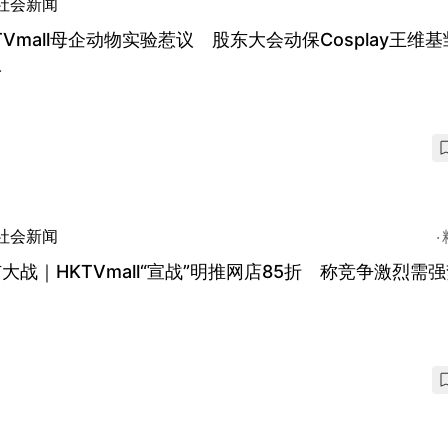
社会新闻
TVmall母企动物实验惹议 股东大会动保Cosplay王维
议
社会新闻
大战｜HKTVmall“宣战”明推网店85折 称竞争激烈需