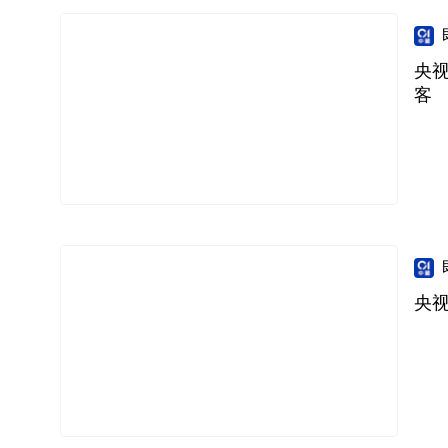
央
客
央视