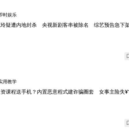
即时娱乐
志玲疑遭内地封杀 央视新剧客串被除名 综艺预告急下
实用教学
资课程送手机？内置恶意程式建诈骗圈套 女事主险失¥1