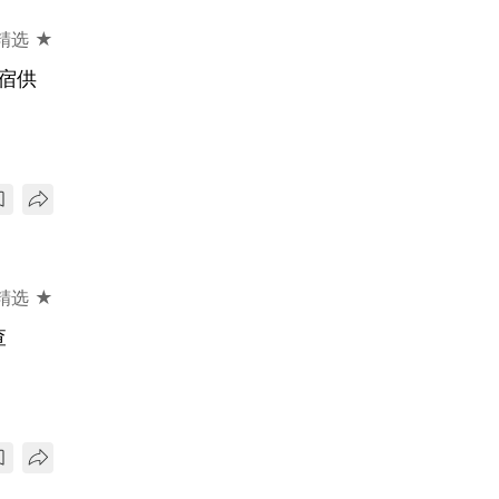
精选 ★
宿供
精选 ★
查