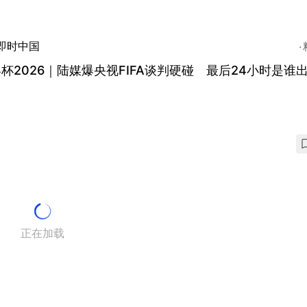
即时中国
杯2026｜陆媒爆央视FIFA谈判硬碰 最后24小时是谁
？
正在加载