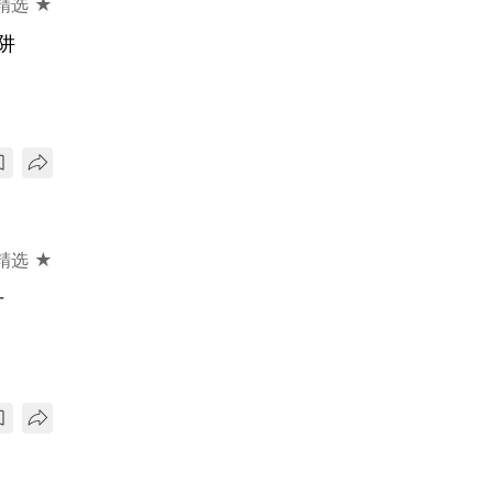
精选 ★
阱
精选 ★
升