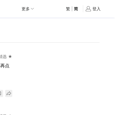
更多
繁
|
简
登入
精选 ★
视再点