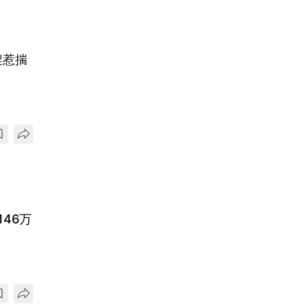
架惹揣
46万