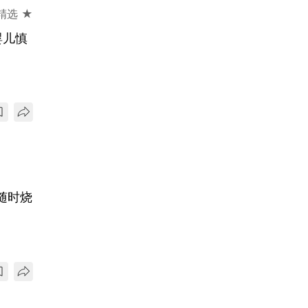
精选 ★
婴儿慎
随时烧