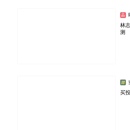
林
测
买投