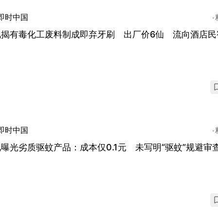
即时中国
视揭有毒化工废料制成即弃牙刷 出厂价6仙 流向酒店民
即时中国
曝光劣质驱蚊产品：成本仅0.1元 未写明“驱蚊”规避审