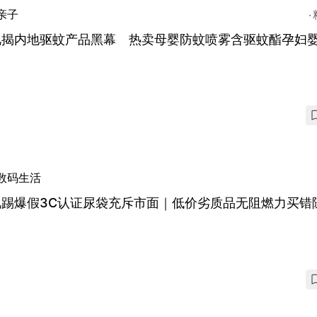
亲子
视揭内地驱蚊产品黑幕 热卖母婴防蚊喷雾含驱蚊酯孕妇
数码生活
视踢爆假3C认证尿袋充斥市面｜低价劣质品无阻燃力买错