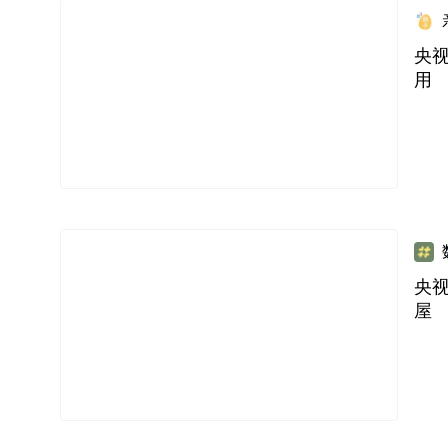
央
用
央
屋