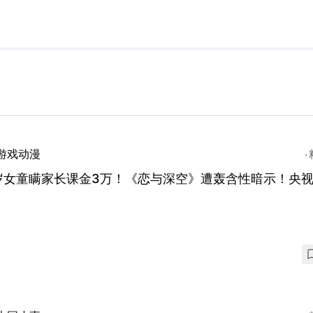
游戏动漫
3岁女童瞒家长课金3万！《恋与深空》遭轰含性暗示！央