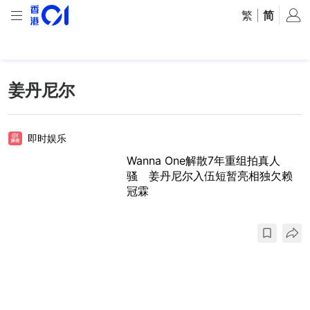
繁
|
简
姜丹尼尔
即时娱乐
Wanna One解散7年重组拍真人
骚 姜丹尼尔入伍短暂亮相独欠赖
冠霖