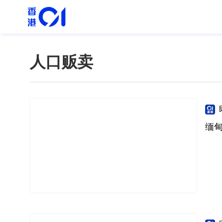
人口贩卖
缅