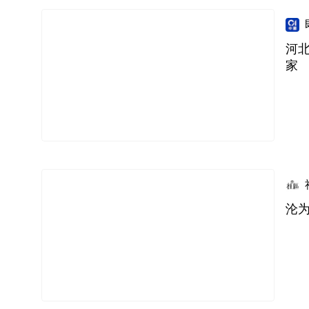
河
家
沦