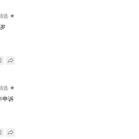
精选 ★
4岁
精选 ★
年申诉