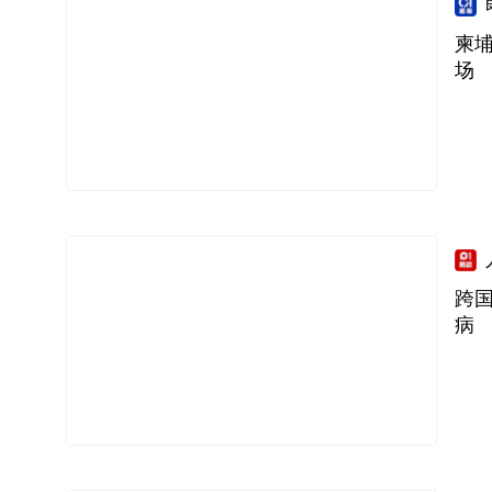
柬
场
跨国
病