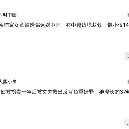
即时中国
柬埔寨女童被诱骗远嫁中国 在中越边境获救 最小仅1
大国小事
肃妇被拐卖一年后被丈夫救出反背负重婚罪 她漫长的37