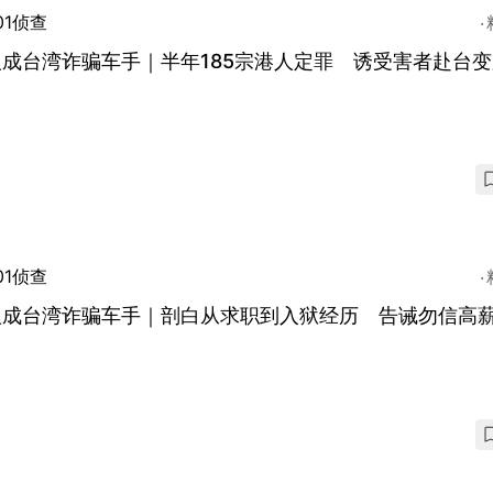
01侦查
成台湾诈骗车手｜半年185宗港人定罪 诱受害者赴台
01侦查
人成台湾诈骗车手｜剖白从求职到入狱经历 告诫勿信高