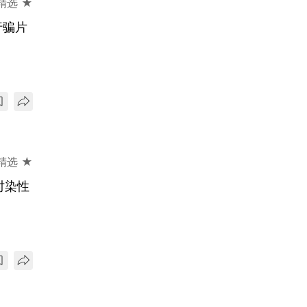
精选 ★
行骗片
精选 ★
时染性