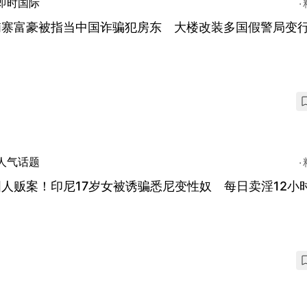
即时国际
埔寨富豪被指当中国诈骗犯房东 大楼改装多国假警局变
人气话题
人贩案！印尼17岁女被诱骗悉尼变性奴 每日卖淫12小