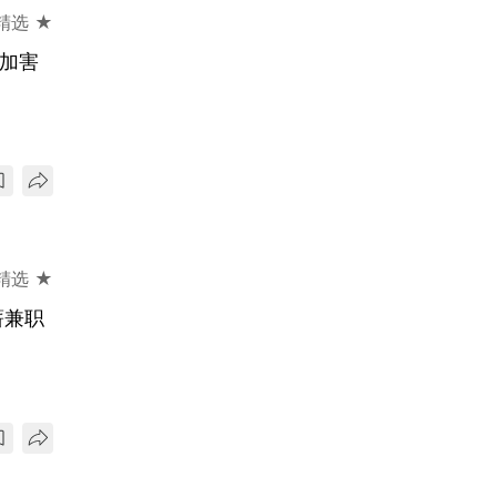
精选 ★
变加害
精选 ★
薪兼职