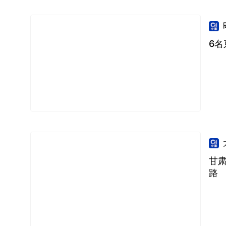
6名
甘
路