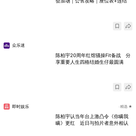
会加场｜公售攻略｜座位表+连结
众乐迷
陈柏宇20周年红馆骚操Fit备战 分
享重要人生四格结婚生仔最圆满
即时娱乐
精选 ★
陈柏宇认当年台上激凸令《你瞒我
瞒》更红 近日与拍片者意外相认