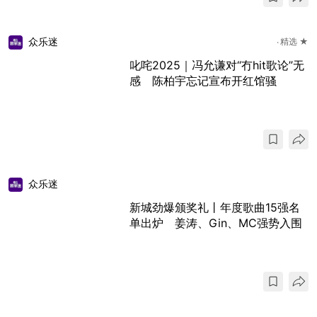
众乐迷
精选 ★
叱咤2025｜冯允谦对“冇hit歌论”无
感 陈柏宇忘记宣布开红馆骚
众乐迷
新城劲爆颁奖礼丨年度歌曲15强名
单出炉 姜涛、Gin、MC强势入围