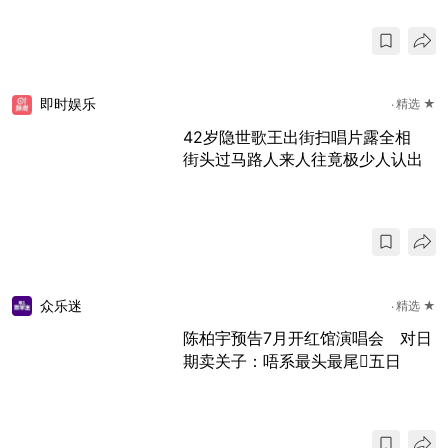
即时娱乐
精选 ★
42岁隐世歌王出街扫唱片露全相
街头过马路人来人往竟极少人认出
众乐迷
精选 ★
陈柏宇预告7月开红馆演唱会 对日
期卖关子：唔系最头最尾𠮶五日