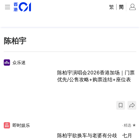
繁
|
简
陈柏宇
众乐迷
陈柏宇演唱会2026香港加场｜门票
优先/公售攻略+购票连结+座位表
即时娱乐
精选 ★
陈柏宇欲换车与老婆有分歧 七月