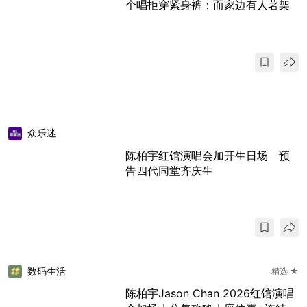
个唱拒穿紧身裤：而家边有人著架
众乐迷
陈柏宇红馆演唱会加开生日场 预
告四代同堂齐庆生
数码生活
精选 ★
陈柏宇Jason Chan 2026红馆演唱