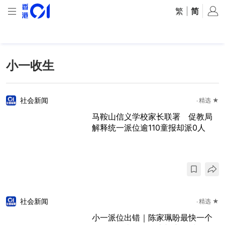
繁
|
简
小一收生
社会新闻
精选 ★
马鞍山信义学校家长联署 促教局
解释统一派位逾110童报却派0人
社会新闻
精选 ★
小一派位出错｜陈家珮盼最快一个