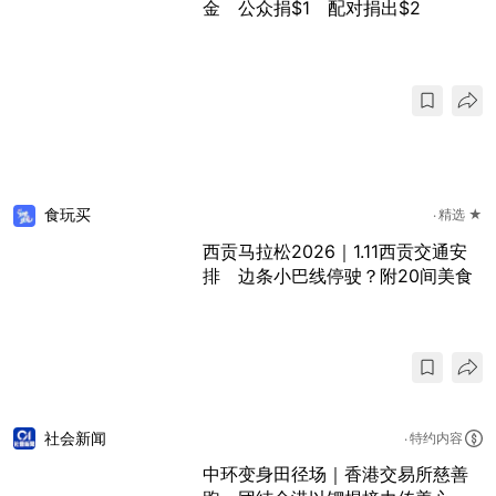
金 公众捐$1 配对捐出$2
食玩买
精选 ★
西贡马拉松2026｜1.11西贡交通安
排 边条小巴线停驶？附20间美食
社会新闻
特约内容
中环变身田径场｜香港交易所慈善