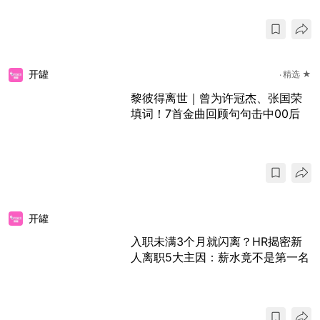
开罐
精选 ★
黎彼得离世｜曾为许冠杰、张国荣
填词！7首金曲回顾句句击中00后
开罐
入职未满3个月就闪离？HR揭密新
人离职5大主因：薪水竟不是第一名