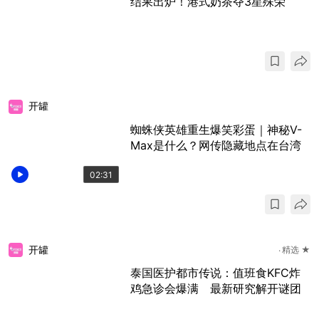
结果出炉！港式奶茶夺3星殊荣
开罐
蜘蛛侠英雄重生爆笑彩蛋｜神秘V-
Max是什么？网传隐藏地点在台湾
02:31
开罐
精选 ★
泰国医护都市传说：值班食KFC炸
鸡急诊会爆满 最新研究解开谜团