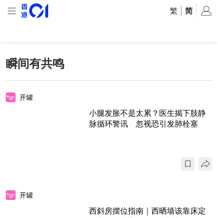
繁
|
简
瞬间有共鸣
开罐
小腿发胀不是太累？医生揭下肢静
脉循环警讯 忽视恐引发肺栓塞
开罐
西斜房摆位指南｜西晒墙该靠床定