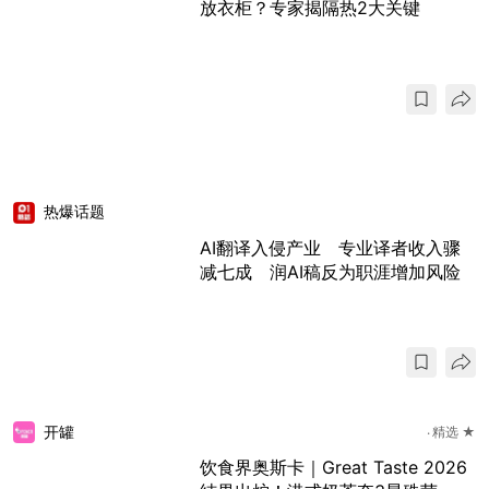
放衣柜？专家揭隔热2大关键
热爆话题
AI翻译入侵产业 专业译者收入骤
减七成 润AI稿反为职涯增加风险
开罐
精选 ★
饮食界奥斯卡｜Great Taste 2026