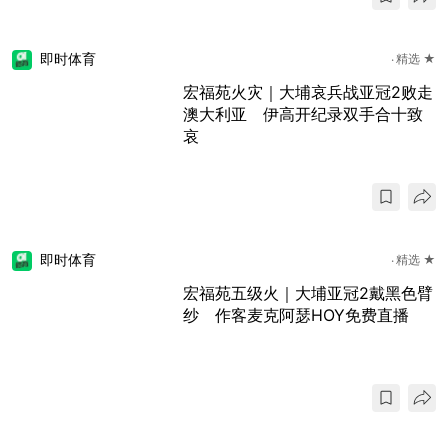
即时体育
精选 ★
宏福苑火灾｜大埔哀兵战亚冠2败走
澳大利亚 伊高开纪录双手合十致
哀
即时体育
精选 ★
宏福苑五级火｜大埔亚冠2戴黑色臂
纱 作客麦克阿瑟HOY免费直播