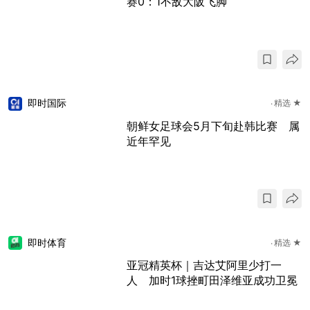
赛0：1不敌大阪飞脚
即时国际
精选 ★
朝鲜女足球会5月下旬赴韩比赛 属
近年罕见
即时体育
精选 ★
亚冠精英杯｜吉达艾阿里少打一
人 加时1球挫町田泽维亚成功卫冕