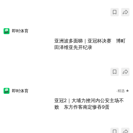
即时体育
亚洲波多面睇｜亚冠杯决赛 博町
田泽维亚先开纪录
即时体育
精选 ★
亚冠2｜大埔力挫河内公安主场不
败 东方作客南定惨吞9蛋