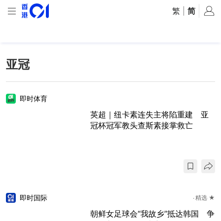
繁
|
简
亚冠
即时体育
英超｜纽卡素连失主将陷重建 亚
冠杯冠军教头查斯素接掌救亡
即时国际
精选 ★
朝鲜女足球会“我故乡”抵达韩国 争