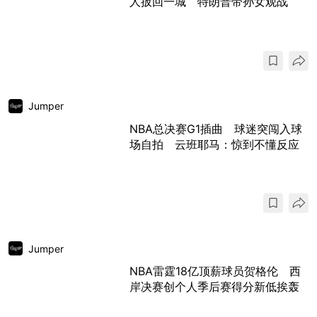
人扳回一城 特朗普带孙女观战
Jumper
NBA总决赛G1插曲 球迷突闯入球
场自拍 云班耶马：惊到不懂反应
Jumper
NBA雷霆18亿顶薪球员贺格伦 西
岸决赛创个人季后赛得分新低挨轰