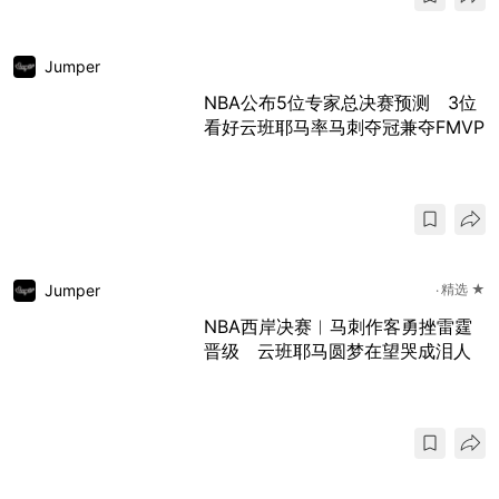
Jumper
NBA公布5位专家总决赛预测 3位
看好云班耶马率马刺夺冠兼夺FMVP
Jumper
精选 ★
NBA西岸决赛︱马刺作客勇挫雷霆
晋级 云班耶马圆梦在望哭成泪人