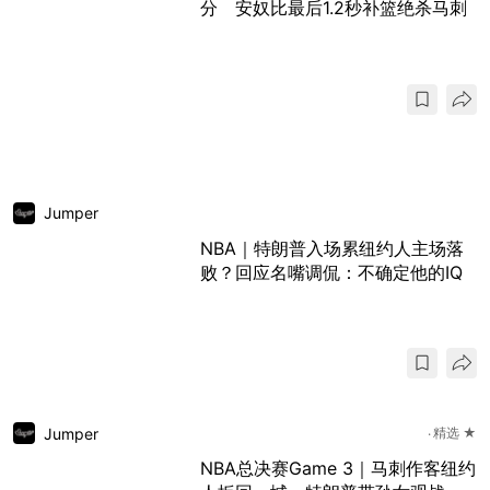
分 安奴比最后1.2秒补篮绝杀马刺
Jumper
NBA｜特朗普入场累纽约人主场落
败？回应名嘴调侃：不确定他的IQ
Jumper
精选 ★
NBA总决赛Game 3｜马刺作客纽约