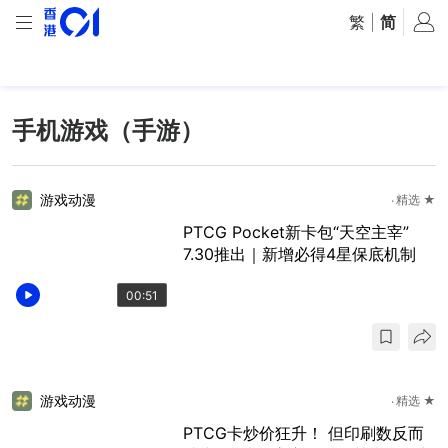
繁
|
简
手机游戏（手游）
游戏动漫
精选 ★
PTCG Pocket新卡包“天空主宰”
7.30推出｜新增必得4星保底机制
00:51
游戏动漫
精选 ★
PTCG卡炒价狂升！ 但印刷数反而