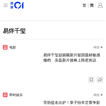
繁
|
简
易烊千玺
电影
精选 ★
易烊千玺赵丽颖新片疑因题材敏感
撤档 吴磊新片接棒上阵惹热议
即时娱乐
精选 ★
导协提名出炉！章子怡辛芷蕾争影