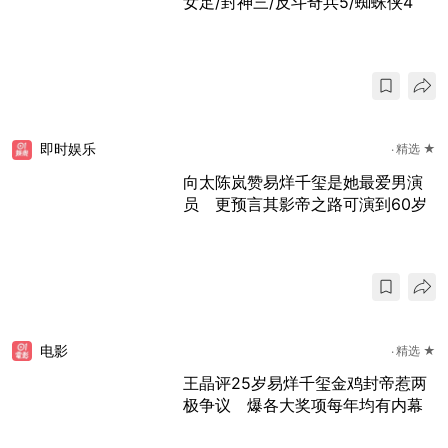
女足/封神三/反斗奇兵5/蜘蛛侠4
即时娱乐
精选 ★
向太陈岚赞易烊千玺是她最爱男演
员 更预言其影帝之路可演到60岁
电影
精选 ★
王晶评25岁易烊千玺金鸡封帝惹两
极争议 爆各大奖项每年均有内幕