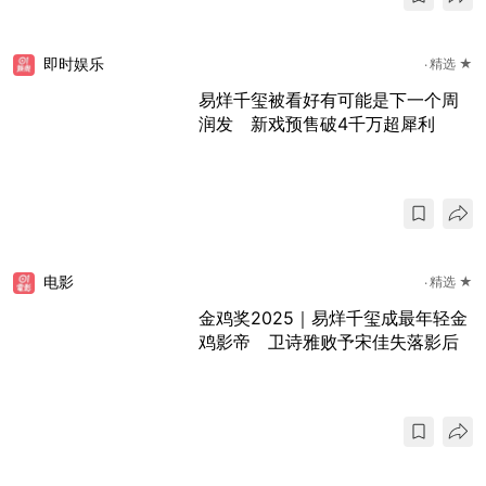
即时娱乐
精选 ★
易烊千玺被看好有可能是下一个周
润发 新戏预售破4千万超犀利
电影
精选 ★
金鸡奖2025｜易烊千玺成最年轻金
鸡影帝 卫诗雅败予宋佳失落影后