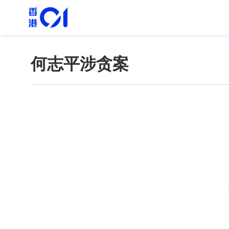
何志平涉贪案