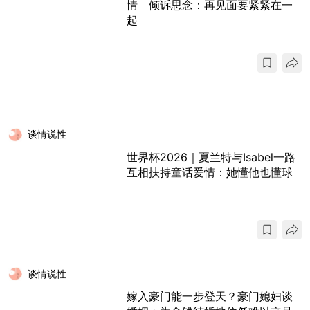
情 倾诉思念：再见面要紧紧在一
起
谈情说性
世界杯2026｜夏兰特与Isabel一路
互相扶持童话爱情：她懂他也懂球
谈情说性
嫁入豪门能一步登天？豪门媳妇谈