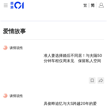
繁
|
简
爱情故事
谈情说性
准人妻选择婚后不同居！与夫隔50
分钟车程仅周末见 保留私人空间
谈情说性
具俊晔追忆与大S跨越20年的爱