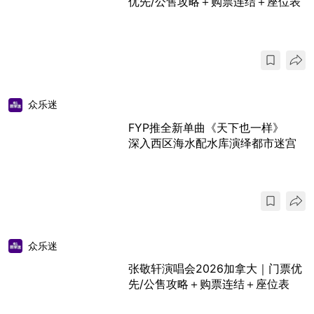
优先/公售攻略＋购票连结＋座位表
众乐迷
FYP推全新单曲《天下也一样》
深入西区海水配水库演绎都市迷宫
众乐迷
张敬轩演唱会2026加拿大｜门票优
先/公售攻略＋购票连结＋座位表