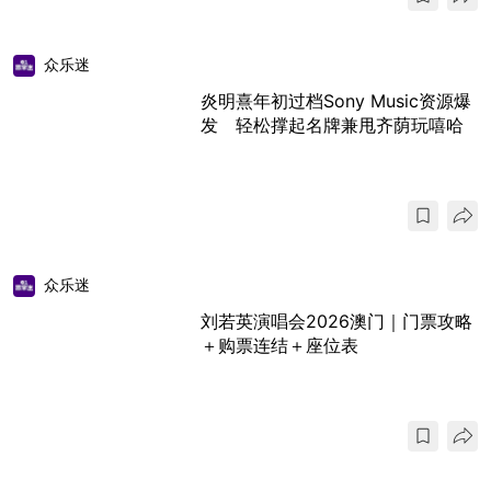
众乐迷
炎明熹年初过档Sony Music资源爆
发 轻松撑起名牌兼甩齐荫玩嘻哈
众乐迷
刘若英演唱会2026澳门｜门票攻略
＋购票连结＋座位表