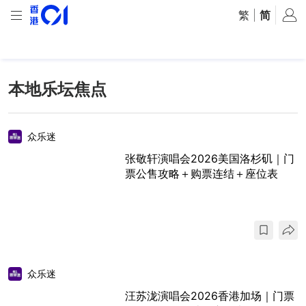
繁
|
简
本地乐坛焦点
众乐迷
张敬轩演唱会2026美国洛杉矶｜门
票公售攻略＋购票连结＋座位表
众乐迷
汪苏泷演唱会2026香港加场｜门票