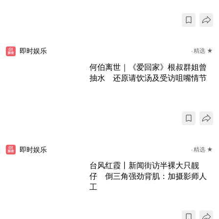
即时娱乐
精选 ★
何伯离世｜《爱回家》根叔群姐曾
抽水 还原请饮汤及受访咀嘴情节
即时娱乐
精选 ★
台风红霞丨新闻街访半裸大只靓
仔 倒三角强劲背肌：加摄影师人
工