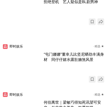
拒绝登机 艺人疑似是BL剧男神
即时娱乐
精选 ★
“屯门娜娜”董幸儿比坚尼晒劲丰满身
材 同仔仔嬉水露肚腩煞风景
即时娱乐
精选 ★
何伯离世｜梁敏巧得知死讯望可安