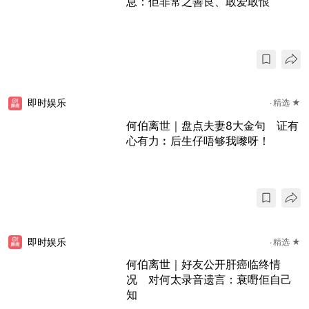
息：佢非常之善良、敢爱敢恨
即时娱乐
精选 ★
何伯离世｜盘点夫妻8大金句 证有
心有力︰后生仔唔够我嚟呀！
即时娱乐
精选 ★
何伯离世｜好友公开肝癌临终情
况 对何太录音遗言：衰嘢佢自己
知