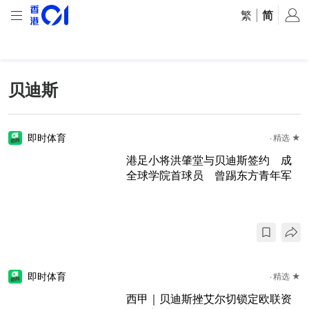
繁
|
简
贝迪斯
即时体育
精选 ★
港足小将洪肇堂与贝迪斯签约 成
全球学院首球员 曾踢东方青年军
即时体育
精选 ★
西甲｜贝迪斯挫艾尔切锁定欧联资