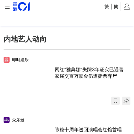
繁
|
简
内地艺人动向
即时娱乐
网红“雅典娜”失踪3年证实已遇害
家属交百万赎金仍遭撕票弃尸
众乐迷
陈粒十周年巡回演唱会红馆首唱