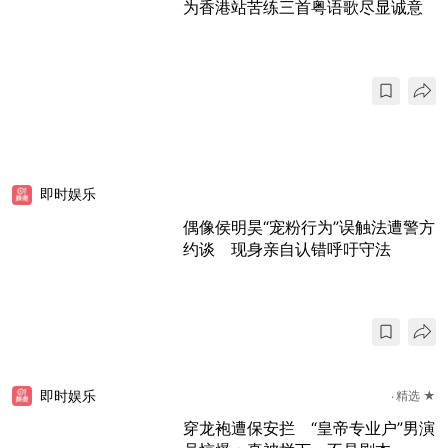
为香港站苦练三首粤语歌尽显诚意
即时娱乐
偶像侯明昊“宠粉行为”误触法遭警方
约谈 现身亲自认错呼吁守法
即时娱乐
精选 ★
穿龙袍遭保安拦 “皇帝专业户”男演