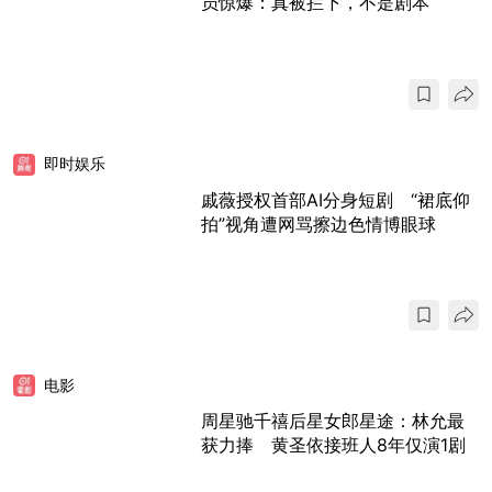
员惊爆：真被拦下，不是剧本
即时娱乐
戚薇授权首部AI分身短剧 “裙底仰
拍”视角遭网骂擦边色情博眼球
电影
周星驰千禧后星女郎星途：林允最
获力捧 黄圣依接班人8年仅演1剧