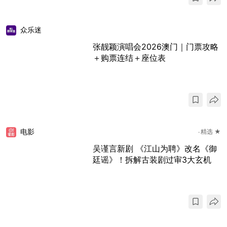
众乐迷
张靓颖演唱会2026澳门｜门票攻略
＋购票连结＋座位表
电影
精选 ★
吴谨言新剧 《江山为聘》改名《御
廷谣》！拆解古装剧过审3大玄机