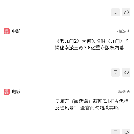
电影
精选 ★
《老九门2》为何改名叫《九门》？
揭秘南派三叔3.6亿重夺版权内幕
电影
精选 ★
吴谨言《御廷谣》获网民封“古代版
反黑风暴” 查官商勾结惹共鸣