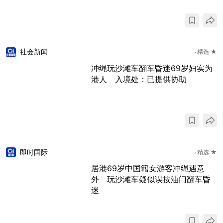
社会新闻
精选 ★
冲绳玩沙滩车翻车昏迷69岁妇实为
港人 入境处：已提供协助
即时国际
精选 ★
居港69岁中国籍女游客冲绳遇意
外 玩沙滩车疑似误按油门翻车昏
迷