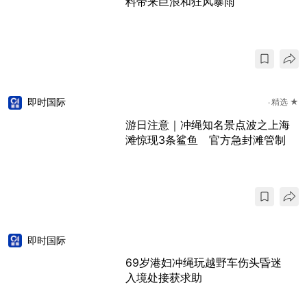
料带来巨浪和狂风暴雨
即时国际
精选 ★
游日注意｜冲绳知名景点波之上海
滩惊现3条鲨鱼 官方急封滩管制
即时国际
69岁港妇冲绳玩越野车伤头昏迷
入境处接获求助