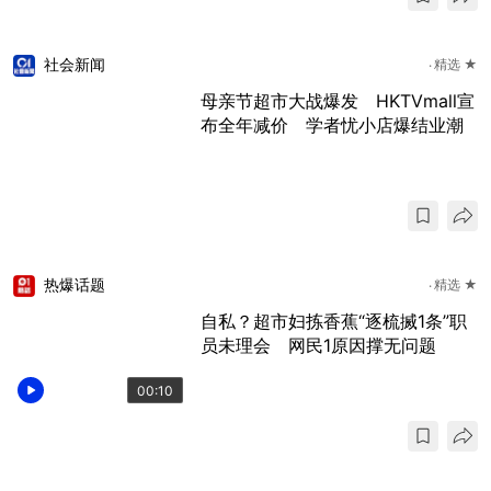
社会新闻
精选 ★
母亲节超市大战爆发 HKTVmall宣
布全年减价 学者忧小店爆结业潮
热爆话题
精选 ★
自私？超市妇拣香蕉“逐梳搣1条”职
员未理会 网民1原因撑无问题
00:10