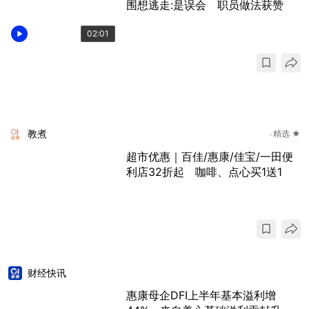
围想逃走:是误会 职员做法获赞
02:01
教煮
精选 ★
超市优惠｜百佳/惠康/佳宝/一田便
利店32折起 咖啡、点心买1送1
财经快讯
惠康母企DFI上半年基本溢利增