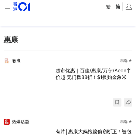
繁
|
简
惠康
教煮
精选 ★
超市优惠｜百佳/惠康/万宁/Aeon半
价起 无门槛88折！$1换购金象米
热爆话题
精选 ★
有片│惠康大妈拖箧偷窃断正！被包