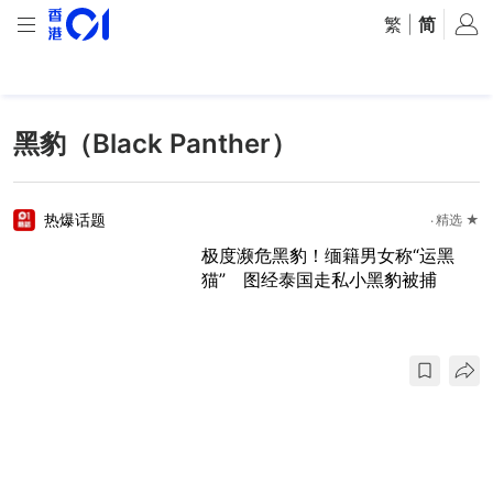
繁
|
简
黑豹（Black Panther）
热爆话题
精选 ★
极度濒危黑豹！缅籍男女称“运黑
猫” 图经泰国走私小黑豹被捕