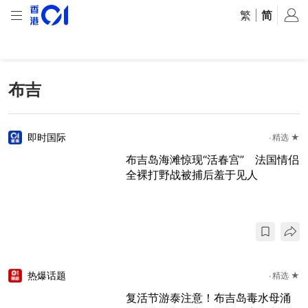
繁
|
简
布吉
即时国际
精选 ★
布吉岛海滩惊现“活春宫” 法国情侣
全裸打野战被捕后羞于见人
热爆话题
精选 ★
复活节游泰注意！布吉岛毒水母涌