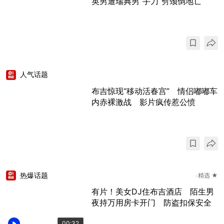
英男遭瑞典男“手刀”劈颈倒地亡
人气话题
布吉惊现“移动活春宫” 情侣嘟嘟车
内赤裸激战 影片疯传惹公愤
热爆话题
精选 ★
有片！美女DJ住布吉酒店 陌生男
夜持万用房卡开门 防盗扣保安全
00:32