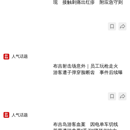
现 接触刺痛出红疹 附应急守则
人气话题
布吉射击场意外｜员工玩枪走火
游客遭子弹穿脸断齿 事件后续曝
人气话题
布吉岛游客血案 因电单车切线