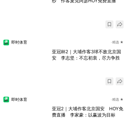
纱 作客麦克阿瑟HOY免费直播
即时体育
精选 ★
亚冠杯2｜大埔作客3球不敌北京国
安 李志坚：不忘初衷，尽力争胜
即时体育
精选 ★
亚冠2｜大埔作客北京国安 HOY免
费直播 李家豪：以赢波为目标