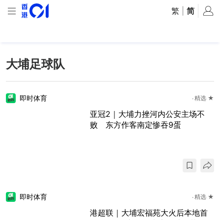
繁
|
简
大埔足球队
即时体育
精选 ★
亚冠2｜大埔力挫河内公安主场不
败 东方作客南定惨吞9蛋
即时体育
精选 ★
港超联｜大埔宏福苑大火后本地首