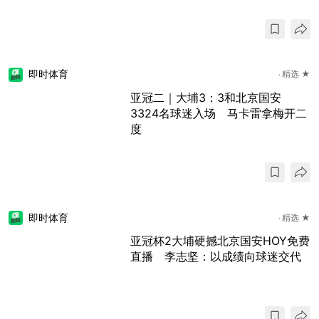
即时体育
精选 ★
亚冠二｜大埔3：3和北京国安
3324名球迷入场 马卡雷拿梅开二
度
即时体育
精选 ★
亚冠杯2大埔硬撼北京国安HOY免费
直播 李志坚：以成绩向球迷交代