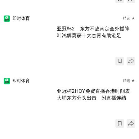
即时体育
精选 ★
亚冠杯2︱东方不敌南定全外援阵
叶鸿辉冀获十大杰青有助港足
即时体育
精选 ★
亚冠杯2HOY免费直播香港时间表
大埔东方分头出击︱附直播连结