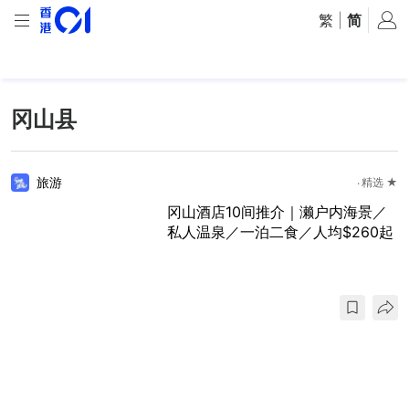
繁
|
简
冈山县
旅游
精选 ★
冈山酒店10间推介｜濑户内海景／
私人温泉／一泊二食／人均$260起