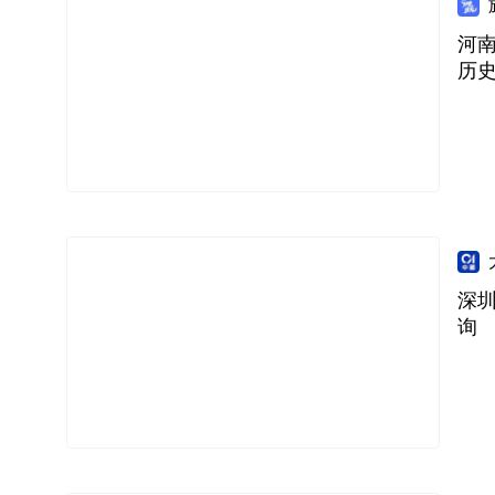
河南
历
深
询