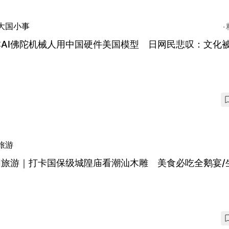
大国小事
本AI佛陀机械人用中国硬件美国模型 日网民悲叹：文化
旅游
阳旅游｜打卡国保级城隍庙看潮汕木雕 美食必吃全鹅宴/