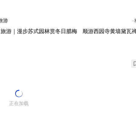
旅游
州旅游｜漫步苏式园林赏冬日腊梅 顺游西园寺黄墙黛瓦
正在加载