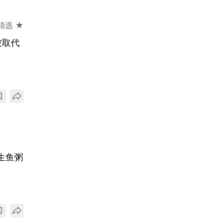
精选 ★
被取代
生鱼粥