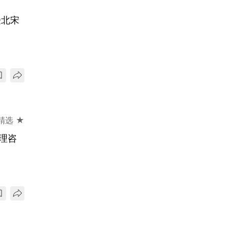
受北宋
精选 ★
理咨