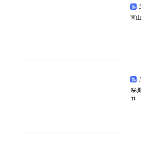
南山
深
节