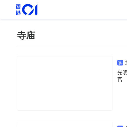
寺庙
光
宫