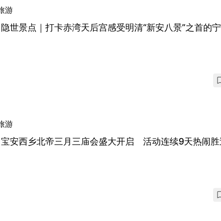
旅游
隐世景点｜打卡赤湾天后宫感受明清“新安八景”之首的
旅游
圳宝安西乡北帝三月三庙会盛大开启 活动连续9天热闹胜