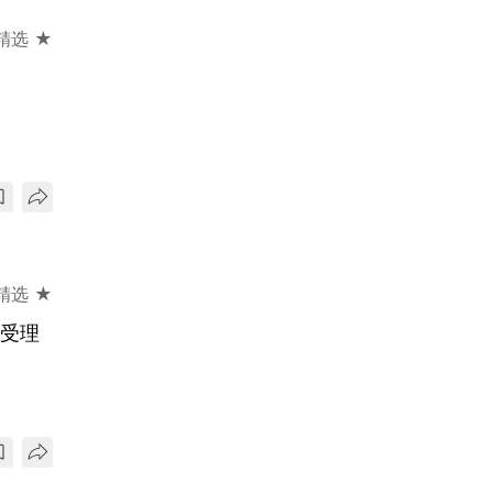
精选 ★
精选 ★
获受理