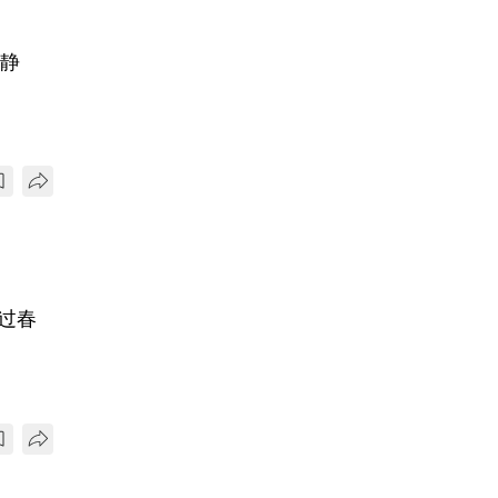
宁静
过春