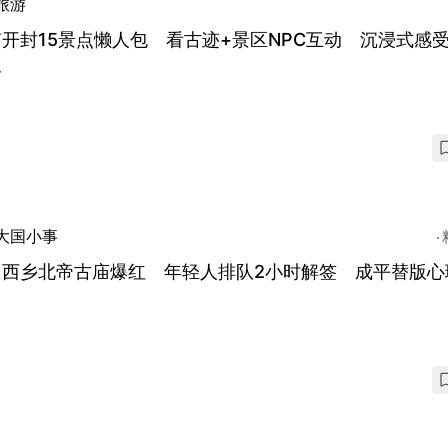
旅游
开封15景点懒人包 看古迹+景区NPC互动 沉浸式感
史
大国小事
圳西乡北帝古庙爆红 年轻人排队2小时解签 成平替版心