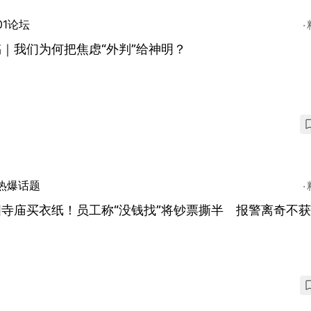
01论坛
｜我们为何把焦虑“外判”给神明？
热爆话题
国寺庙买衣纸！员工称“没钱找”将钞票撕半 报警离奇不