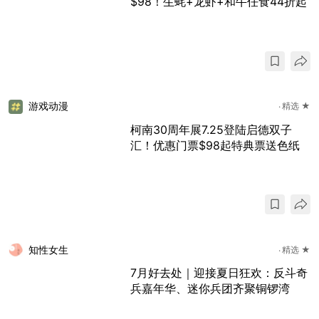
$98！生蚝+龙虾+和牛任食44折起
游戏动漫
精选 ★
柯南30周年展7.25登陆启德双子
汇！优惠门票$98起特典票送色纸
知性女生
精选 ★
7月好去处｜迎接夏日狂欢：反斗奇
兵嘉年华、迷你兵团齐聚铜锣湾