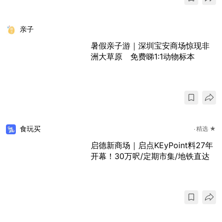
亲子
暑假亲子游｜深圳宝安商场惊现非
洲大草原 免费睇1:1动物标本
食玩买
精选 ★
启德新商场｜启点KEyPoint料27年
开幕！30万呎/定期市集/地铁直达