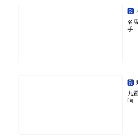
名店
手
九
响