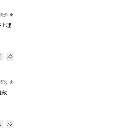
精选 ★
停止理
精选 ★
难救