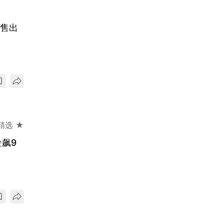
未售出
精选 ★
飙9