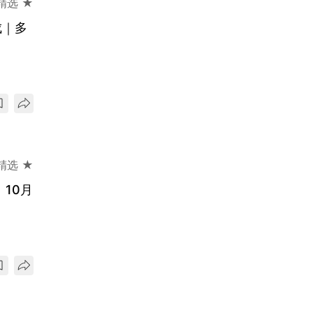
精选 ★
成｜多
精选 ★
10月