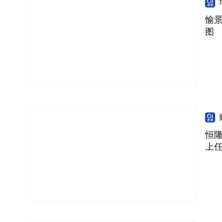
愉景
图
恒隆
上