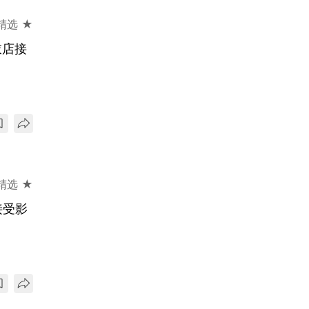
精选 ★
内衣店接
精选 ★
接受影