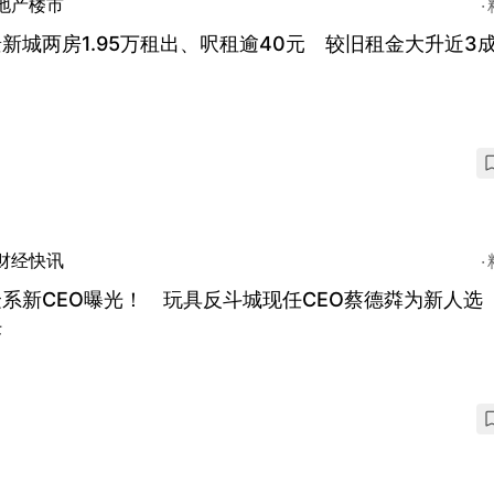
地产楼市
新城两房1.95万租出、呎租逾40元 较旧租金大升近3
财经快讯
系新CEO曝光！ 玩具反斗城现任CEO蔡德粦为新人选 
任