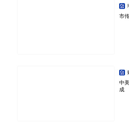
市
中美
成