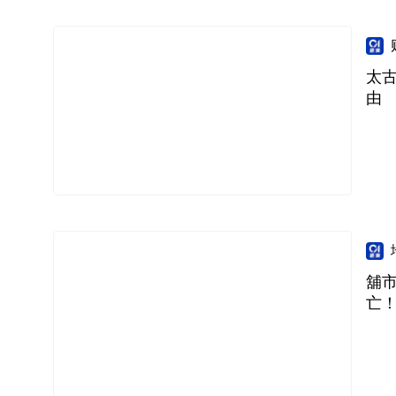
太
由
舖市
亡