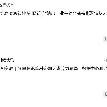
地产楼市
传北角春秧街地舖“腰斩价”沽出 业主锦华杨奋彬澄清从
财经快讯
AI竞赛｜阿里腾讯等科企加大港算力布局 数据中心租金