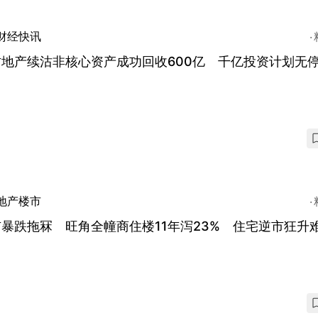
财经快讯
古地产续沽非核心资产成功回收600亿 千亿投资计划无
地产楼市
暴跌拖冧 旺角全幢商住楼11年泻23% 住宅逆市狂升
！