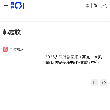
繁
|
简
韩志旼
即时娱乐
2025人气韩剧回顾＋亮点：暴风
圈/我的完美秘书/外伤重症中心