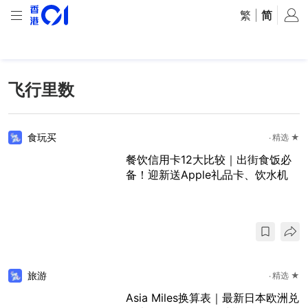
繁
|
简
飞行里数
食玩买
精选 ★
餐饮信用卡12大比较｜出街食饭必
备！迎新送Apple礼品卡、饮水机
旅游
精选 ★
Asia Miles换算表｜最新日本欧洲兑