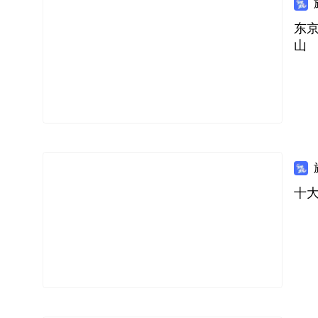
东
山
十