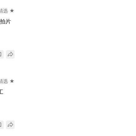
精选 ★
兼拍片
精选 ★
工