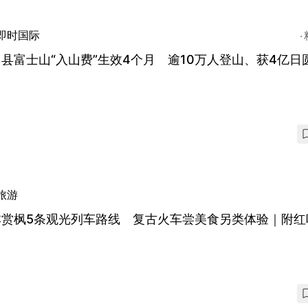
即时国际
县富士山“入山费”生效4个月 逾10万人登山、获4亿日
旅游
本赏枫5条观光列车路线 复古火车尝美食另类体验｜附红