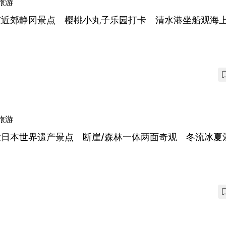
旅游
京近郊静冈景点 樱桃小丸子乐园打卡 清水港坐船观海
旅游
大日本世界遗产景点 断崖/森林一体两面奇观 冬流冰夏