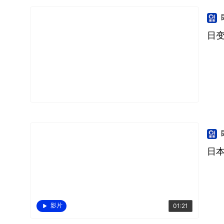
日
日本
影片
01:21