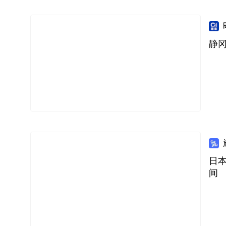
静冈
日
间