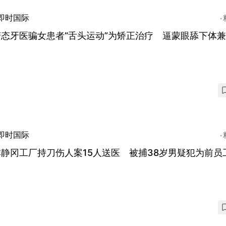
即时国际
变态牙医骗女患者“舌头运动”为矫正治疗 逼蒙眼舔下体
即时国际
静冈工厂持刀伤人案15人送医 被捕38岁男疑犯为前员