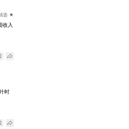
精选 ★
圆收入
叶时