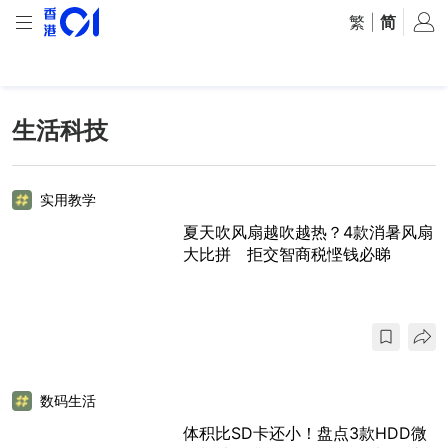
繁
|
简
生活科技
实用教学
夏天吹风扇越吹越热？4款消暑风扇
大比拼 拒交智商税悭钱必睇
数码生活
体积比SD卡还小！盘点3款HDD微