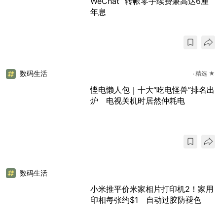
WeChat” 转帐零手续费兼高达6厘
年息
数码生活
精选 ★
悭电懒人包｜十大“吃电怪兽”排名出
炉 电视关机时居然仲耗电
数码生活
小米推平价米家相片打印机2！家用
印相每张约$1 自动过胶防褪色