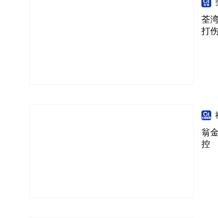
荃湾
打
翁
控