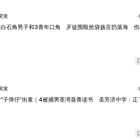
突发
埔白石角男子和3青年口角 歹徒围殴抢袋扬言扔落海 伤
突发
“子弹仔”街童｜4被捕男荃湾葵青读书 圣芳济中学：正