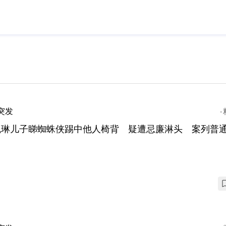
突发
凯琳儿子睇蜘蛛侠踢中他人椅背 疑遭忌廉淋头 案列普