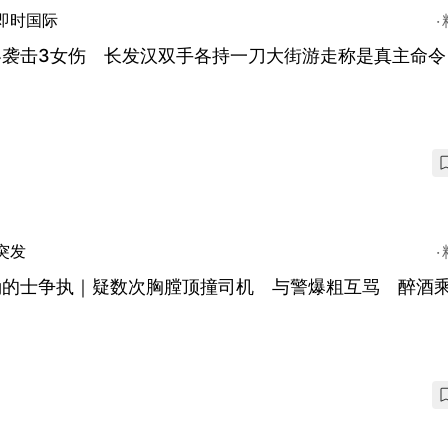
即时国际
黎袭击3女伤 长发汉双手各持一刀大街游走称是真主命令
突发
涌的士争执｜疑数次胸膛顶撞司机 与警爆粗互骂 醉酒