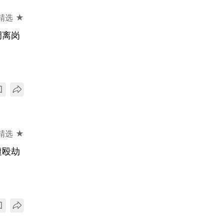
精选 ★
调离岗
精选 ★
遭殴劫