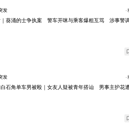
突发
片｜葵涌的士争执案 警车开咪与乘客爆粗互骂 涉事警
突发
埔白石角单车男被殴｜女友人疑被青年搭讪 男事主护花