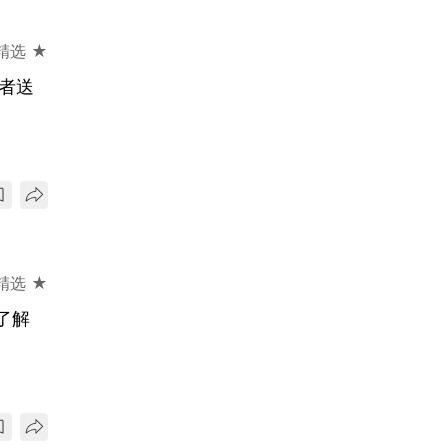
精选 ★
者送
精选 ★
了解