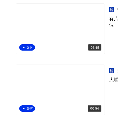
有
位
影片
01:45
大
影片
00:54