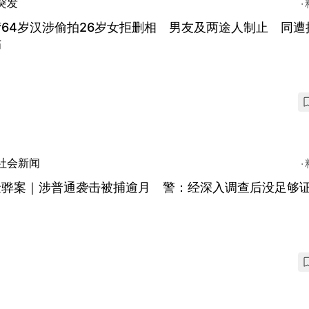
突发
64岁汉涉偷拍26岁女拒删相 男友及两途人制止 同遭
伤
社会新闻
金骅案｜涉普通袭击被捕逾月 警：经深入调查后没足够