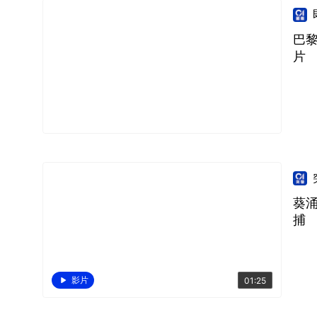
巴
片
葵
捕
影片
01:25