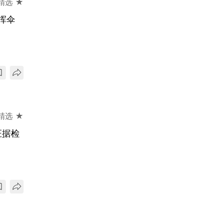
精选 ★
挥伞
精选 ★
证据检