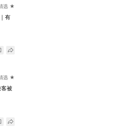
精选 ★
｜有
精选 ★
乘客被