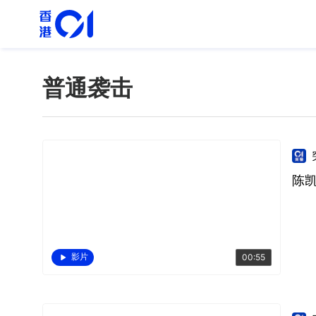
普通袭击
陈
影片
00:55