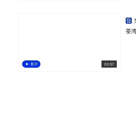
荃湾
影片
00:57