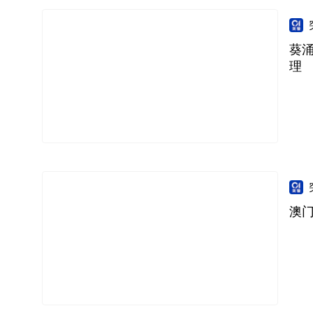
葵
理
澳