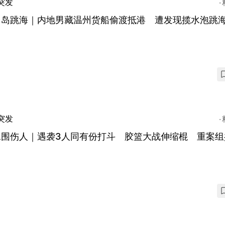
突发
台岛跳海｜内地男藏温州货船偷渡抵港 遭发现揽水泡跳
突发
水围伤人｜遇袭3人同有份打斗 胶篮大战伸缩棍 重案组