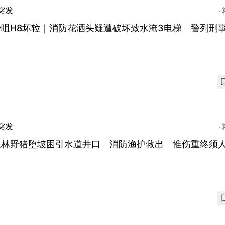
突发
沙咀H8坏䢂｜消防花洒头疑遭破坏致水淹3电梯 警列刑
突发
扶林野猪堕坡困引水道井口 消防渔护救出 惟伤重终须