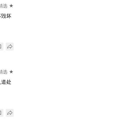
精选 ★
事毁坏
精选 ★
人道处