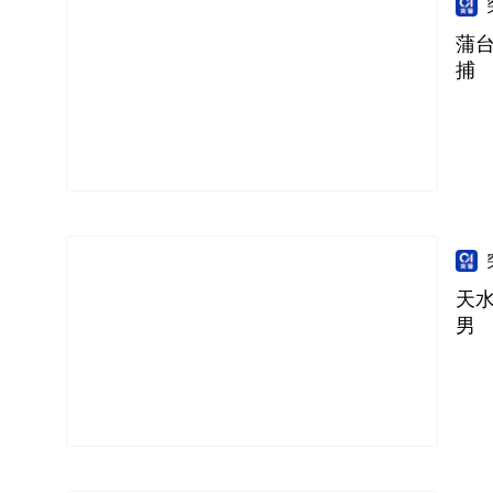
蒲
捕
天
男