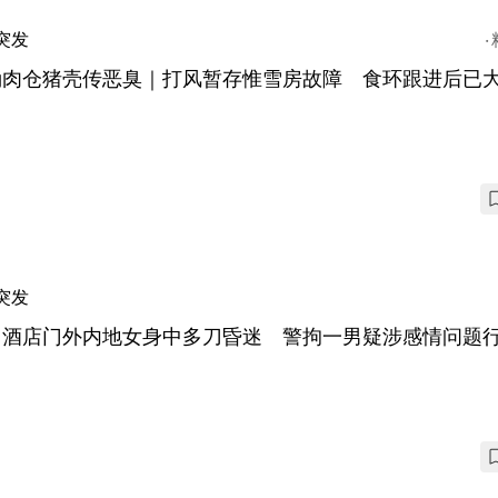
突发
涌肉仓猪壳传恶臭｜打风暂存惟雪房故障 食环跟进后已
突发
门酒店门外内地女身中多刀昏迷 警拘一男疑涉感情问题