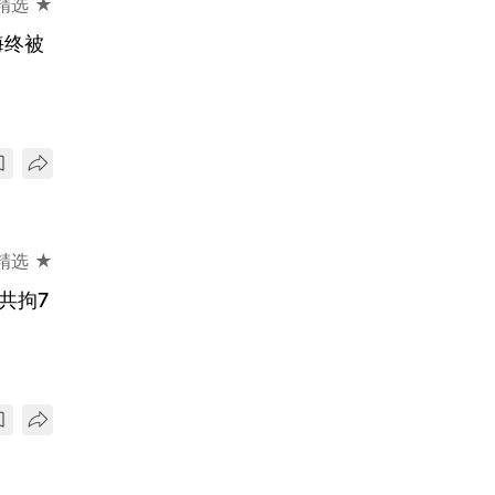
精选 ★
海终被
精选 ★
共拘7