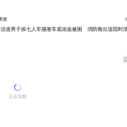
突发
仔活道男子挨七人车撞卷车底浴血被困 消防救出送院时
正在加载