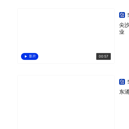
尖
业
影片
00:57
东