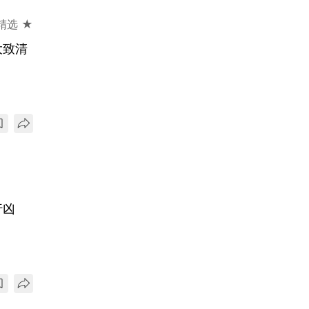
精选 ★
大致清
行凶