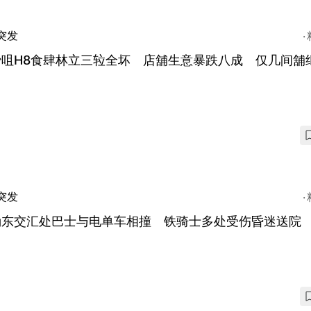
突发
沙咀H8食肆林立三䢂全坏 店舖生意暴跌八成 仅几间舖
突发
涌东交汇处巴士与电单车相撞 铁骑士多处受伤昏迷送院