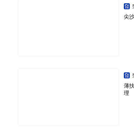
尖
薄
理