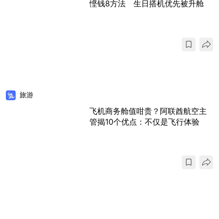
悭钱8方法 生日搭机优先被升舱
旅游
飞机商务舱值咁贵？阿联酋航空主
管揭10个优点：不仅是飞行体验