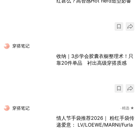
红甚么？高智感Hot nerd造型必备
穿搭笔记
收纳｜3步学会胶囊衣橱整理术！只
靠20件单品 衬出高级穿搭质感
穿搭笔记
精选 ★
情人节手袋推荐2026｜ 粉红手袋传
递爱意： LV/LOEWE/MARNI/Furla