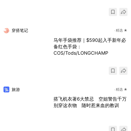
穿搭笔记
精选 ★
马年手袋推荐｜$590起入手新年必
备红色手袋：
COS/Tods/LONGCHAMP
旅游
精选 ★
搭飞机衣著6大禁忌 空姐警告千万
别穿这衣物 随时惹来血的教训