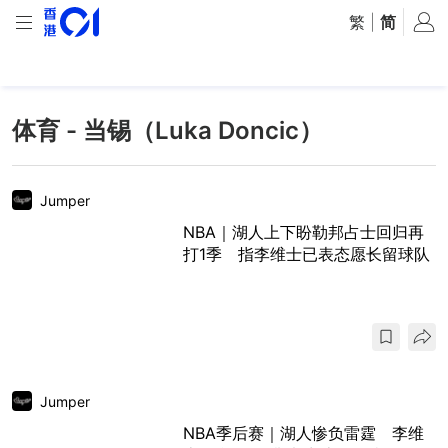
繁
|
简
体育 - 当锡（Luka Doncic）
Jumper
NBA｜湖人上下盼勒邦占士回归再
打1季 指李维士已表态愿长留球队
Jumper
NBA季后赛｜湖人惨负雷霆 李维