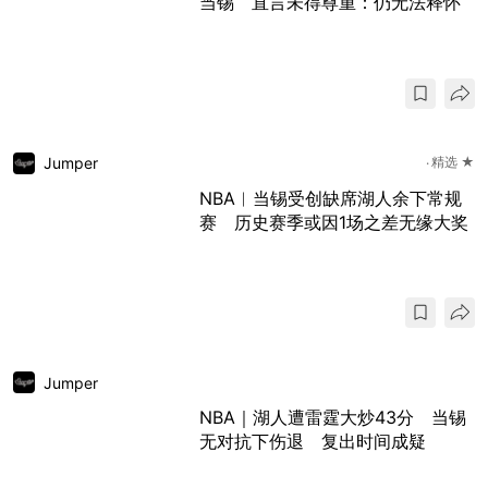
当锡 直言未得尊重：仍无法释怀
Jumper
精选 ★
NBA︱当锡受创缺席湖人余下常规
赛 历史赛季或因1场之差无缘大奖
Jumper
NBA｜湖人遭雷霆大炒43分 当锡
无对抗下伤退 复出时间成疑