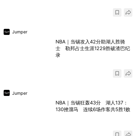
Jumper
NBA｜当锡攻入42分助湖人胜骑
士 勒邦占士生涯1229胜破渣巴纪
录
Jumper
NBA｜当锡狂轰43分 湖人137：
130挫溜马 连续6场作客共5胜1败