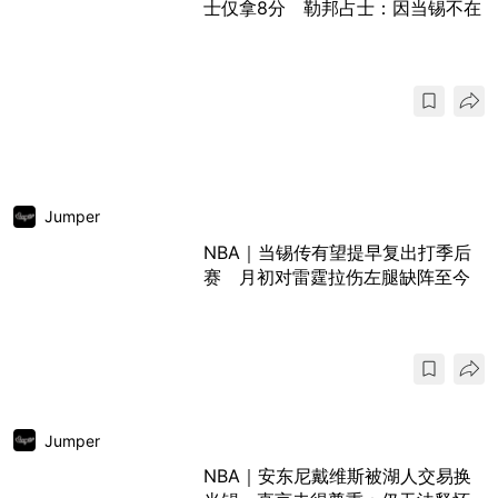
士仅拿8分 勒邦占士：因当锡不在
Jumper
NBA｜当锡传有望提早复出打季后
赛 月初对雷霆拉伤左腿缺阵至今
Jumper
NBA｜安东尼戴维斯被湖人交易换