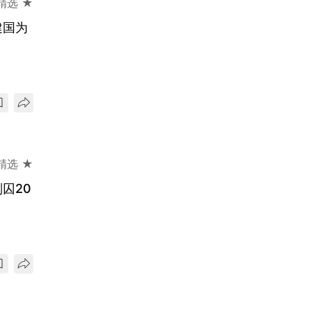
精选 ★
建国为
精选 ★
囚20