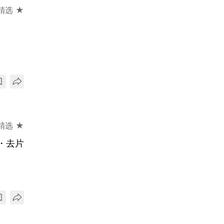
精选 ★
精选 ★
k・去片