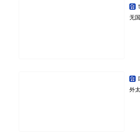
无国
外太