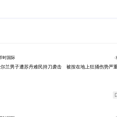
即时国际
爱尔兰男子遭苏丹难民持刀袭击 被按在地上狂捅伤势严