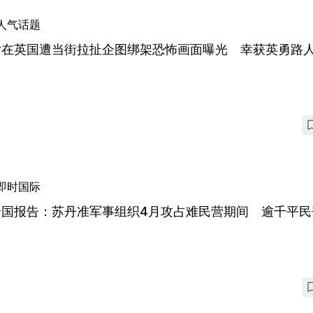
人气话题
女在英国遭当街拉扯企图绑架恐怖画面曝光 幸获英勇路
即时国际
合国报告：苏丹准军事组织4月攻占难民营期间 逾千平民