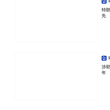
特
先
涉
年