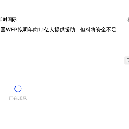
即时国际
国WFP拟明年向1.1亿人提供援助 但料将资金不足
正在加载