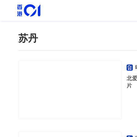
苏丹
北
片