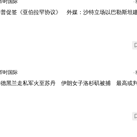
即时国际
朗普促签《亚伯拉罕协议》 外媒：沙特立场以巴勒斯坦
即时国际
助德黑兰走私军火至苏丹 伊朗女子洛杉矶被捕 最高或判