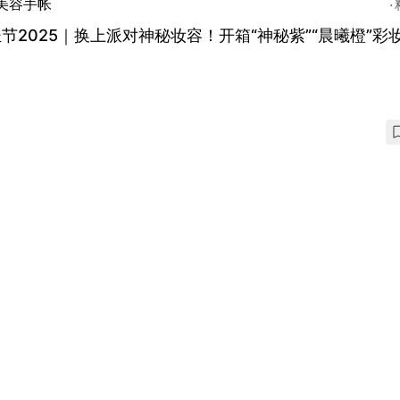
美容手帐
节2025｜换上派对神秘妆容！开箱“神秘紫”“晨曦橙”彩