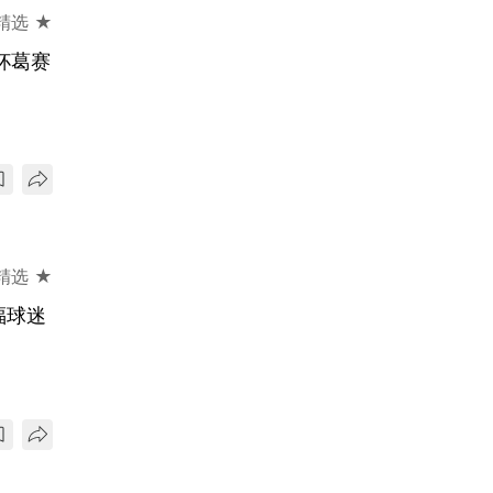
精选 ★
杯葛赛
精选 ★
福球迷