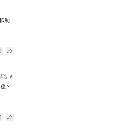
言抵制
精选 ★
仍稳？