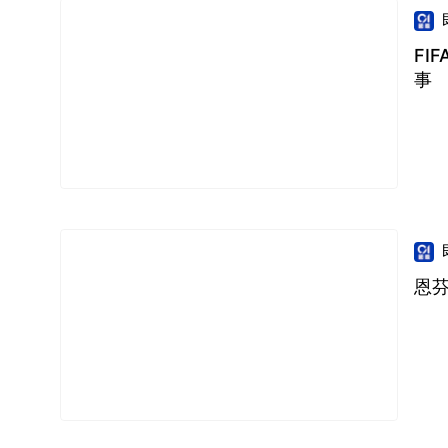
FI
事
恩芬