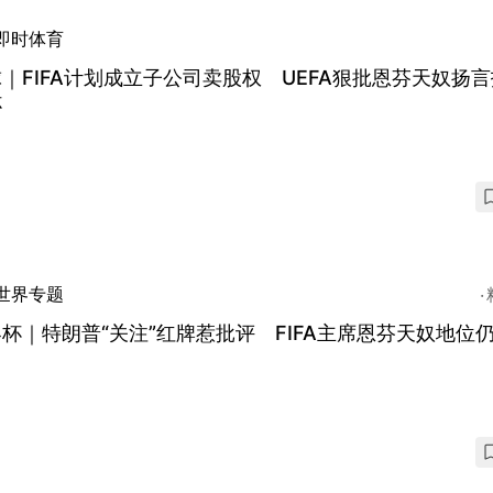
即时体育
｜FIFA计划成立子公司卖股权 UEFA狠批恩芬天奴扬
杯
世界专题
杯｜特朗普“关注”红牌惹批评 FIFA主席恩芬天奴地位