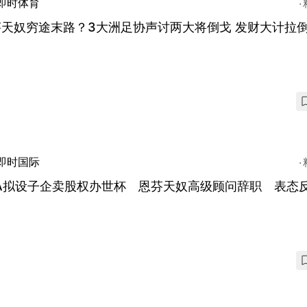
即时体育
芬天奴穷途末路？3大洲足协声讨两大将倒戈 发财大计拉
即时国际
FA拟设子企卖股权办世杯 恩芬天奴高级顾问辞职 表态