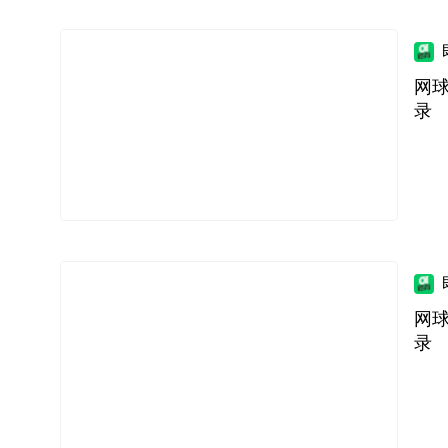
网
录
网球
录