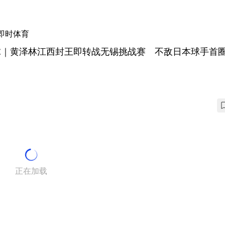
即时体育
球｜黄泽林江西封王即转战无锡挑战赛 不敌日本球手首
正在加载