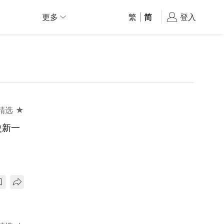
更多
繁
|
简
登入
精选 ★
史新一