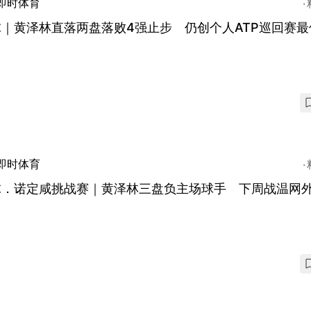
即时体育
｜黄泽林直落两盘落败4强止步 仍创个人ATP巡回赛最
即时体育
球．诺定咸挑战赛｜黄泽林三盘负主场球手 下周战温网