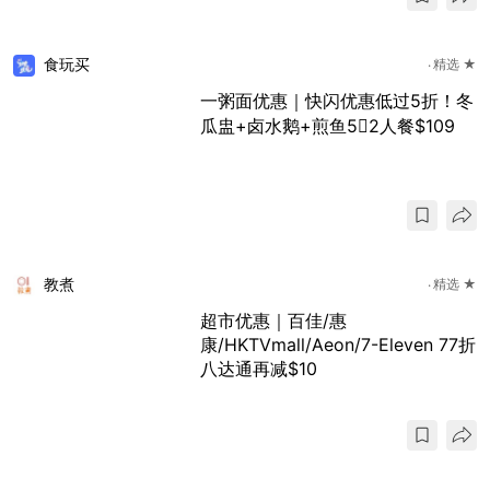
食玩买
精选 ★
一粥面优惠｜快闪优惠低过5折！冬
瓜盅+卤水鹅+煎鱼5𩠌2人餐$109
教煮
精选 ★
超市优惠｜百佳/惠
康/HKTVmall/Aeon/7-Eleven 77折
八达通再减$10