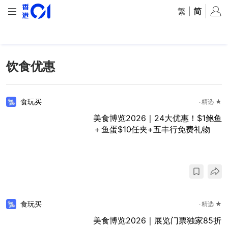
繁
|
简
饮食优惠
食玩买
精选 ★
美食博览2026｜24大优惠！$1鲍鱼
＋鱼蛋$10任夹+五丰行免费礼物
食玩买
精选 ★
美食博览2026｜展览门票独家85折