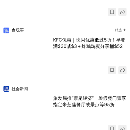
食玩买
精选 ★
KFC优惠｜快闪优惠低过5折！早餐
满$30减$3＋炸鸡鸡翼分享桶$52
社会新闻
旅发局推“票尾经济” 暑假凭门票享
指定米芝莲餐厅或景点等95折