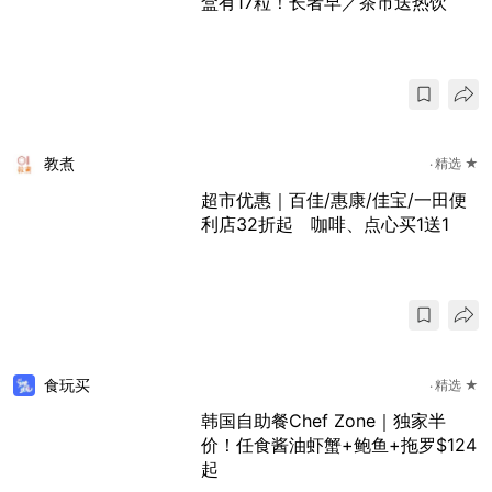
盒有17粒！长者早／茶市送热饮
教煮
精选 ★
超市优惠｜百佳/惠康/佳宝/一田便
利店32折起 咖啡、点心买1送1
食玩买
精选 ★
韩国自助餐Chef Zone｜独家半
价！任食酱油虾蟹+鲍鱼+拖罗$124
起