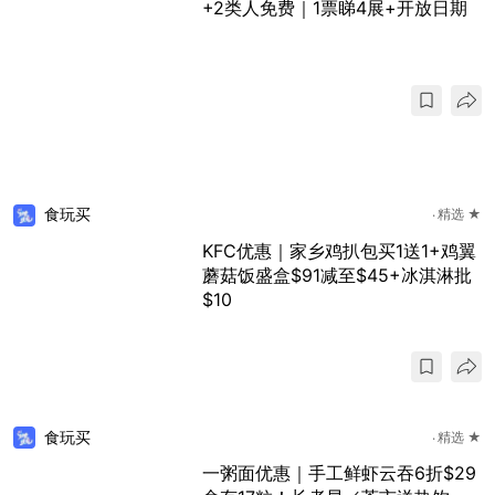
+2类人免费｜1票睇4展+开放日期
食玩买
精选 ★
KFC优惠｜家乡鸡扒包买1送1+鸡翼
蘑菇饭盛盒$91减至$45+冰淇淋批
$10
食玩买
精选 ★
一粥面优惠｜手工鲜虾云吞6折$29