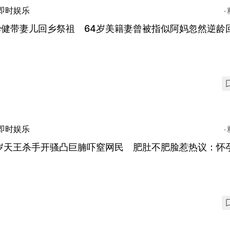
即时娱乐
华健带妻儿回乡祭祖 64岁美籍妻曾被指似阿妈忽然逆龄
即时娱乐
4岁天王杀手开骚凸巨腩吓窒网民 肥肚不肥脸惹热议：怀