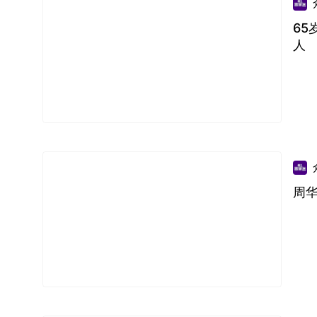
6
人
周华