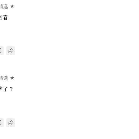
精选 ★
回春
精选 ★
孕了？