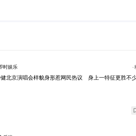
即时娱乐
华健北京演唱会样貌身形惹网民热议 身上一特征更胜不