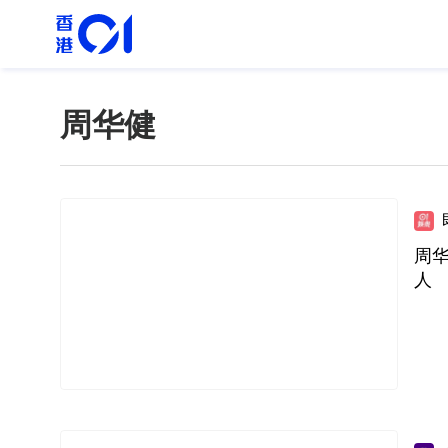
周华健
周
人