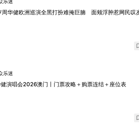
众乐迷
5岁周华健欧洲巡演全黑打扮难掩巨腩 面颊浮肿惹网民叹
众乐迷
健演唱会2026澳门丨门票攻略＋购票连结＋座位表