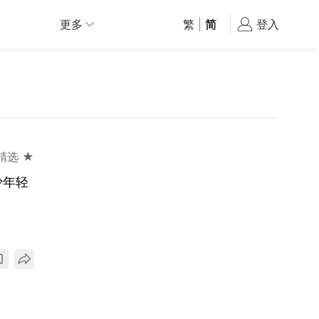
更多
繁
|
简
登入
精选 ★
少年轻